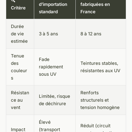
🔍
d’importation
fabriquées en
Critère
standard
France
Durée
de vie
3 à 5 ans
8 à 12 ans
estimée
Tenue
Fade
des
Teintures stables,
rapidement
couleur
résistantes aux UV
sous UV
s
Résistan
Renforts
Limitée, risque
ce au
structurels et
de déchirure
vent
tension homogène
Élevé
Réduit (circuit
Impact
(transport