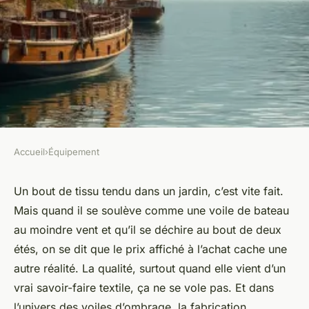
Accueil
›
Équipement
ÉQUIPEMENT
Pourquoi choisir des voiles
Un bout de tissu tendu dans un jardin, c’est vite fait.
Mais quand il se soulève comme une voile de bateau
d'ombrage fabriquées en
au moindre vent et qu’il se déchire au bout de deux
France
étés, on se dit que le prix affiché à l’achat cache une
autre réalité. La qualité, surtout quand elle vient d’un
Fabien
•
30/05/2026 17:44
•
10 min de lecture
vrai savoir-faire textile, ça ne se vole pas. Et dans
l’univers des voiles d’ombrage, la fabrication