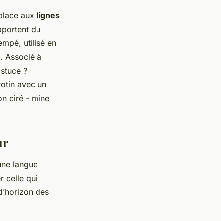
 place aux
lignes
apportent du
mpé, utilisé en
. Associé à
astuce ?
rotin avec un
n ciré - mine
ur
 une langue
r celle qui
 d’horizon des