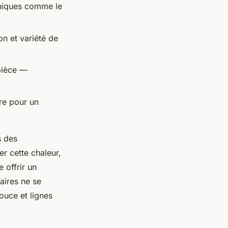
ganiques comme le
on et variété de
 pièce —
re pour un
s des
er cette chaleur,
 offrir un
aires ne se
douce et lignes