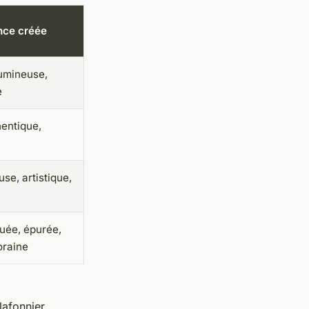
ce créée
lumineuse,
e
hentique,
se, artistique,
uée, épurée,
raine
lafonnier