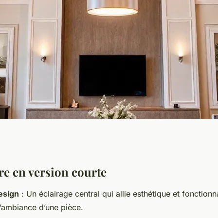
s de luminaires
 en version courte
esign
: Un éclairage central qui allie esthétique et fonctionn
026
l’ambiance d’une pièce.