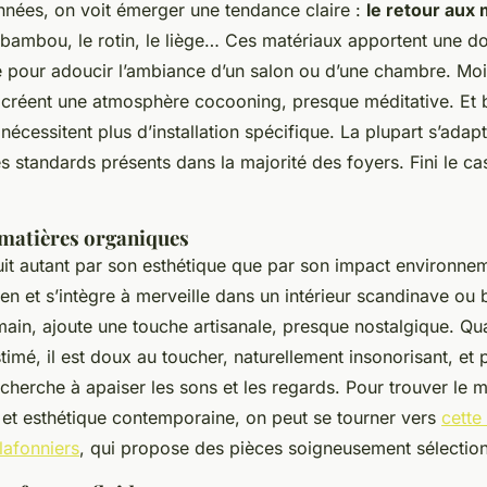
nnées, on voit émerger une tendance claire :
le retour aux 
 bambou, le rotin, le liège… Ces matériaux apportent une do
te pour adoucir l’ambiance d’un salon ou d’une chambre. Moi
ls créent une atmosphère cocooning, presque méditative. Et 
écessitent plus d’installation spécifique. La plupart s’adap
es standards présents dans la majorité des foyers. Fini le ca
 matières organiques
t autant par son esthétique que par son impact environneme
t bien et s’intègre à merveille dans un intérieur scandinave o
a main, ajoute une touche artisanale, presque nostalgique. Qu
imé, il est doux au toucher, naturellement insonorisant, et p
cherche à apaiser les sons et les regards. Pour trouver le 
té et esthétique contemporaine, on peut se tourner vers
cette
lafonniers
, qui propose des pièces soigneusement sélectio