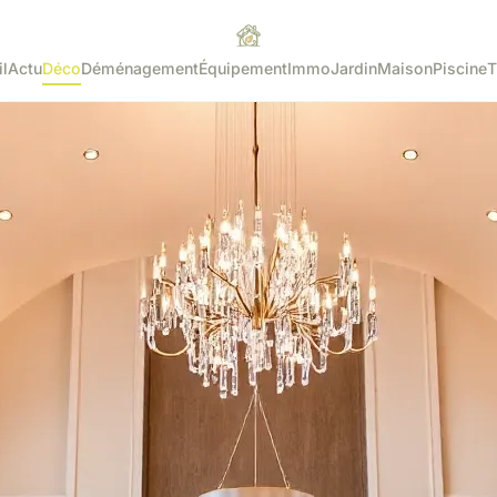
l
Actu
Déco
Déménagement
Équipement
Immo
Jardin
Maison
Piscine
T