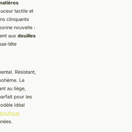
matières
uceur tactile et
ns clinquants
bonne nouvelle :
tent aux
douilles
sse-tête
ntal. Résistant,
u bohème. Le
ant au liège,
arfait pour les
modèle idéal
 boutique
nnées.