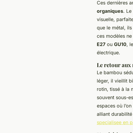
Ces dernières a
organiques
. Le
visuelle, parfai
que le métal, i
ces modèles ne n
E27
ou
GU10
, l
électrique.
Le retour aux
Le bambou sédui
léger, il vieilli
rotin, tissé à l
souvent sous-est
espaces où l’on 
alliant durabili
specialisee en p