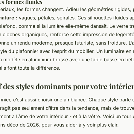
es formes fluides
ériaux, les formes changent. Adieu les géométries rigides,
 nature
: vagues, pétales, spirales. Ces silhouettes fluides 
afond, comme si la lumière elle-même dansait. Le verre tre
 cloches organiques, renforce cette impression de légèreté
donne un rendu moderne, presque futuriste, sans froidure. L’
yle du plafonnier avec l’esprit du mobilier. Un luminaire en 
un modèle en aluminium brossé avec une table basse en béto
ils font toute la différence.
 des styles dominants pour votre intérie
nnier, c’est aussi choisir une ambiance. Chaque style parle
e s’agit pas seulement d’être dans la tendance, mais de trouve
ent à l’âme de votre intérieur - et à la vôtre. Voici un tour
ns déco de 2026, pour vous aider à y voir plus clair.