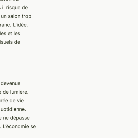
 il risque de
 un salon trop
ranc. L’idée,
les et les
isuels de
 devenue
é de lumière.
urée de vie
 quotidienne.
ue ne dépasse
. L’économie se