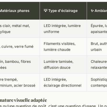
Matériaux phares
💡 Type d'éclairage
✨ Ambian
s clair, métal mat,
LED intégrée, lumière
Épurée, 
ylique
uniforme
apaisant
Filaments visibles,
Brut, aut
, cuivre, verre fumé
lumière chaude
urbain
in, bambou, fibres
Lumière tamisée,
Chaleureu
sées
diffusion douce
relaxante
re trempé,
LED intégrée,
Sophistiq
minium, acier brossé
éclairage directionnel
contempo
nature visuelle adaptée
as qu’une question de goût, c’est une question d’usage. Un p