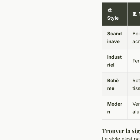
🎨
🧵 
Style
Scand
Boi
inave
acr
Indust
Fer
riel
Bohè
Rot
me
tis
Moder
Ver
n
alu
Trouver la sig
Le style n’est p