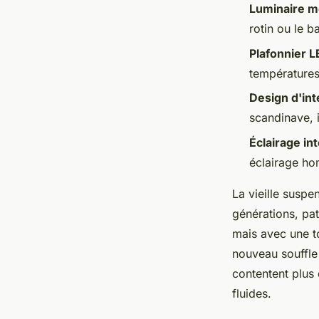
Luminaire 
Camil
•
03/07/2026 07:42
•
11 min de lecture
rotin ou le 
Plafonnier 
températures
Design d'int
scandinave, 
Éclairage in
éclairage ho
La vieille suspe
générations, pat
mais avec une to
nouveau souffle
contentent plus d
fluides.