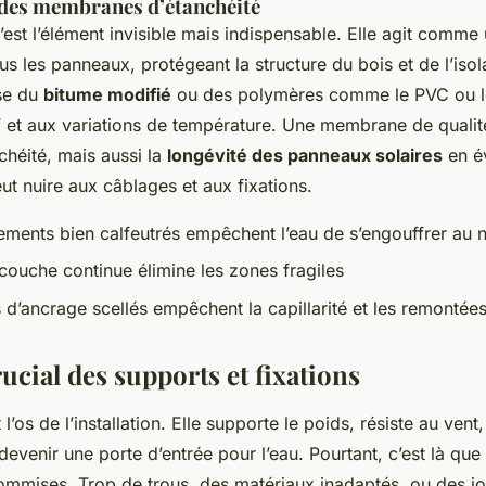
des membranes d’étanchéité
est l’élément invisible mais indispensable. Elle agit comme
 les panneaux, protégeant la structure du bois et de l’isol
ise du
bitume modifié
ou des polymères comme le PVC ou l
V et aux variations de température. Une membrane de qualit
chéité, mais aussi la
longévité des panneaux solaires
en év
eut nuire aux câblages et aux fixations.
ments bien calfeutrés empêchent l’eau de s’engouffrer au n
ouche continue élimine les zones fragiles
 d’ancrage scellés empêchent la capillarité et les remontée
ucial des supports et fixations
t l’os de l’installation. Elle supporte le poids, résiste au vent
 devenir une porte d’entrée pour l’eau. Pourtant, c’est là q
ommises. Trop de trous, des matériaux inadaptés, ou des jo