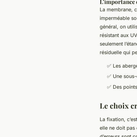
L’importance 
La membrane, c’
imperméable sous
général, on util
résistant aux U
seulement l’étan
résiduelle qui p
✅ Les aberge
✅ Une sous-c
✅ Des points
Le choix cr
La fixation, c’es
elle ne doit pas
d’erreurs sont c