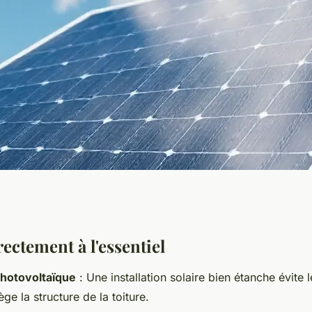
pour garantir
ectement à l'essentiel
photovoltaïque
: Une installation solaire bien étanche évite le
neaux solaires
ège la structure de la toiture.