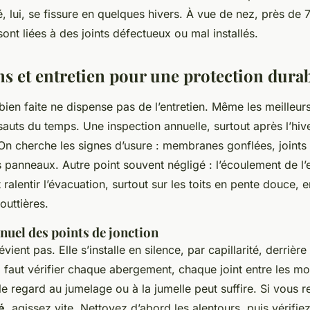
, lui, se fissure en quelques hivers. À vue de nez, près de 
nt liées à des joints défectueux ou mal installés.
ns et entretien pour une protection dura
 bien faite ne dispense pas de l’entretien. Même les meilleur
sauts du temps. Une inspection annuelle, surtout après l’hiv
 cherche les signes d’usure : membranes gonflées, joints f
 panneaux. Autre point souvent négligé : l’écoulement de l’
 ralentir l’évacuation, surtout sur les toits en pente douce, e
uttières.
nuel des points de jonction
vient pas. Elle s’installe en silence, par capillarité, derrière
l faut vérifier chaque abergement, chaque joint entre les mo
le regard au jumelage ou à la jumelle peut suffire. Si vous
é
, agissez vite. Nettoyez d’abord les alentours, puis vérifie