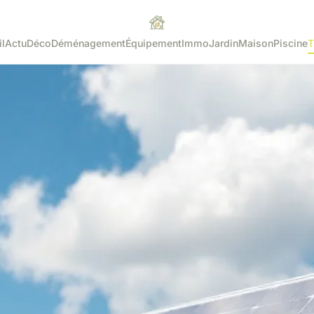
l
Actu
Déco
Déménagement
Équipement
Immo
Jardin
Maison
Piscine
T