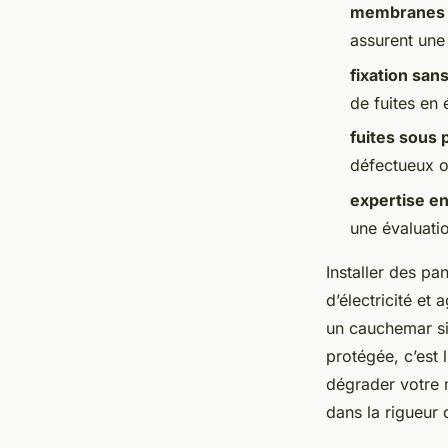
membranes 
Auberte
•
14/04/2026 20:37
•
10 min de lecture
assurent une
fixation san
de fuites en é
fuites sous
défectueux o
expertise en
une évaluati
Installer des pa
d’électricité et
un cauchemar si 
protégée, c’est 
dégrader votre m
dans la rigueur 