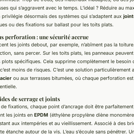
sses qui s’aggravent avec le temps. L’idéal ? Réduire au m
n privilégie désormais des systèmes qui s’adaptent aux
join
ues ou des fixations sur ballast pour les toits plats.
ns perforation : une sécurité accrue
ncent les joints debout, par exemple, n’abîment pas la toiture.
iction, sans percer. Sur les toits plats, les panneaux peuvent
 plots spécifiques. Cela supprime complètement le besoin 
c’est moins de risques. C’est une solution particulièrement
 acier
ou aux terrasses bitumées, où chaque perforation est
entielle.
ides de serrage et joints
e fixations, chaque point d’ancrage doit être parfaitement
nt les joints en
EPDM
(éthylène propylène diène monomère
tant aux intempéries et au vieillissement. Associé à des brid
e étanche autour de la vis. L’eau s’écoule sans pénétrer. Un