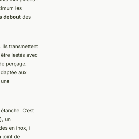
aximum les
ts debout
des
 Ils transmettent
 être lestés avec
de perçage.
 adaptée aux
 une
 étanche. C’est
), un
es en inox, il
 joint de