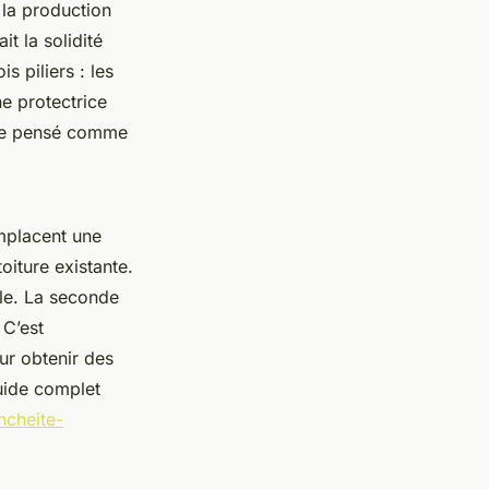
 la production
it la solidité
s piliers : les
e protectrice
être pensé comme
emplacent une
toiture existante.
le. La seconde
 C’est
our obtenir des
guide complet
ncheite-