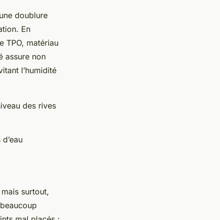
 une doublure
ation. En
e TPO, matériau
é assure non
itant l’humidité
iveau des rives
s d’eau
, mais surtout,
ue beaucoup
ints mal placés :