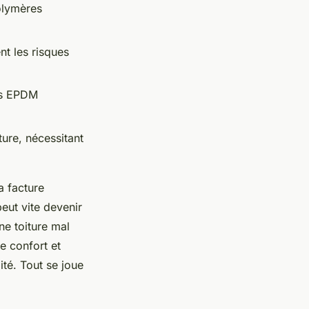
olymères
nt les risques
nts EPDM
ture, nécessitant
a facture
peut vite devenir
ne toiture mal
e confort et
ité. Tout se joue