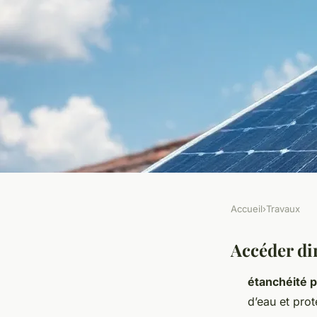
Accueil
›
Travaux
TRAVAUX
05 étapes efficaces 
Accéder dir
étanchéité 
l'étanchéité des pan
d’eau et prot