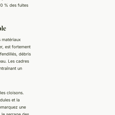
70 % des fuites
ble
s matériaux
er, est fortement
endillés, débris
eau. Les cadres
ntraînant un
 les cloisons.
dules et la
 remarquez une
z le serrage des