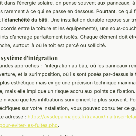
it dans l’énergie solaire, on pense souvent aux panneaux, à
ais rarement à ce qui se passe en dessous. Pourtant, ce qui fa
 l’
étanchéité du bâti
. Une installation durable repose sur troi
ccords entre la toiture et les équipements), une sous-couch
points d’ancrage parfaitement isolés. Chaque élément doit 
che, surtout là où le toit est percé ou sollicité.
 système d’intégration
randes approches : l’intégration au bâti, où les panneaux r
verture, et la surimposition, où ils sont posés
par-dessus
la 
 plus esthétique mais exige une précision technique maxima
e, mais elle implique un risque accru aux points de fixation.
 niveau que les infiltrations surviennent le plus souvent. P
écifiques sur votre installation, vous pouvez consulter ce 
te adresse :
https://avsdepannages.fr/travaux/maitriser-leta
our-eviter-les-fuites.php
.