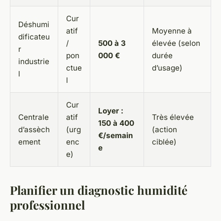
Cur
Déshumi
atif
Moyenne à
dificateu
/
500 à 3
élevée (selon
r
pon
000 €
durée
industrie
ctue
d’usage)
l
l
Cur
Loyer :
Centrale
atif
Très élevée
150 à 400
d’assèch
(urg
(action
€/semain
ement
enc
ciblée)
e
e)
Planifier un diagnostic humidité
professionnel