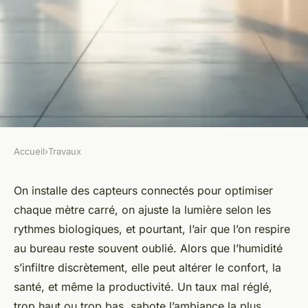
Accueil
›
Travaux
TRAVAUX
Optimiser l'humidité dans les
On installe des capteurs connectés pour optimiser
chaque mètre carré, on ajuste la lumière selon les
locaux professionnels pour le
rythmes biologiques, et pourtant, l’air que l’on respire
confort
au bureau reste souvent oublié. Alors que l’humidité
s’infiltre discrètement, elle peut altérer le confort, la
Auberte
•
03/04/2026 14:17
•
10 min de lecture
santé, et même la productivité. Un taux mal réglé,
trop haut ou trop bas, sabote l’ambiance la plus