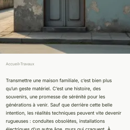
Accueil
›
Travaux
TRAVAUX
Vous avez des travaux à
Transmettre une maison familiale, c’est bien plus
qu’un geste matériel. C’est une histoire, des
Drancy ? Trouvez un artisan
souvenirs, une promesse de sérénité pour les
multiservices
générations à venir. Sauf que derrière cette belle
intention, les réalités techniques peuvent vite devenir
Auberte
•
05/05/2026 16:12
•
9 min de lecture
rugueuses : conduites obsolètes, installations
électriques d’un autre âge, murs qui craquent. À