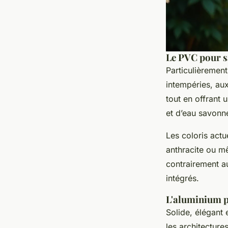
Le PVC pour sa
Particulièrement
intempéries, aux
tout en offrant
et d’eau savonn
Les coloris actue
anthracite ou mê
contrairement au
intégrés.
L'aluminium po
Solide, élégant 
les architectur