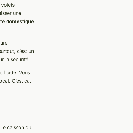
 volets
aisser une
ité domestique
ture
urtout, c’est un
r la sécurité.
 fluide. Vous
cal. C’est ça,
 Le caisson du