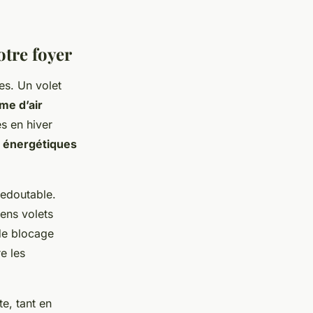
otre foyer
es. Un volet
ame d’air
es en hiver
 énergétiques
redoutable.
ens volets
 de blocage
e les
e, tant en