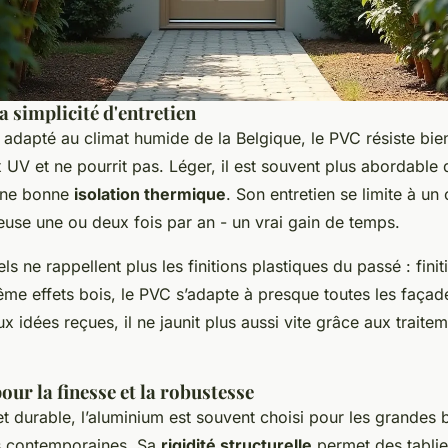
 simplicité d'entretien
 adapté au climat humide de la Belgique, le PVC résiste bie
 UV et ne pourrit pas. Léger, il est souvent plus abordable 
 une bonne
isolation thermique
. Son entretien se limite à u
euse une ou deux fois par an - un vrai gain de temps.
ls ne rappellent plus les finitions plastiques du passé : finit
me effets bois, le PVC s’adapte à presque toutes les façade
x idées reçues, il ne jaunit plus aussi vite grâce aux traite
ur la finesse et la robustesse
et durable, l’aluminium est souvent choisi pour les grandes 
es contemporaines. Sa
rigidité structurelle
permet des tablie