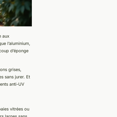
n aux
que l’aluminium,
n coup d’éponge
ions grises,
s sans jurer. Et
ments anti-UV
baies vitrées ou
rs larges sans