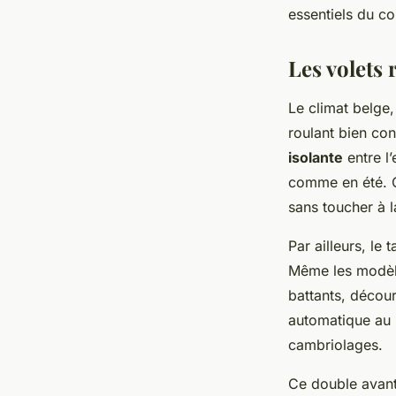
essentiels du co
Auberte
•
23/05/2026 11:25
•
9 min de lecture
Les volets 
Le climat belge
roulant bien con
isolante
entre l’
comme en été. C
sans toucher à 
Par ailleurs, le
Même les modèle
battants, décour
automatique au r
cambriolages.
Ce double avanta