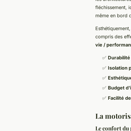
fléchissement, i
même en bord d
Esthétiquement, 
compris des eff
vie / performa
✅
Durabilité
✅
Isolation
✅
Esthétiqu
✅
Budget d'i
✅
Facilité d
La motorisa
Le confort du 