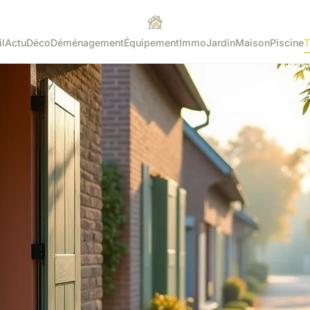
l
Actu
Déco
Déménagement
Équipement
Immo
Jardin
Maison
Piscine
T